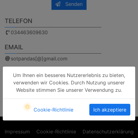
Senden
TELEFON
034463609630
EMAIL
sotpandas[@]gmail.com
ADRESSE
Um Ihnen ein besseres Nutzererlebnis zu bieten,
Naumburger Straße 13H, 06628 Bad Kösen
verwenden wir Cookies. Durch Nutzung unserer
(Naumburg-Saale)
Website stimmen Sie unserer Verwendung zu.
facebook
instagram
trip advisor
Cookie-Richtlinie
Ich akzeptiere
Impressum
Cookie-Richtlinie
Datenschutzerklärung